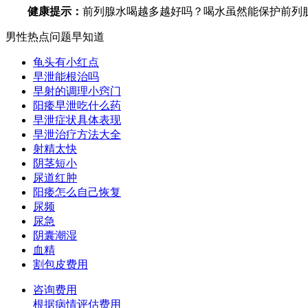
健康提示：
前列腺水喝越多越好吗？喝水虽然能保护前列
男性热点问题早知道
龟头有小红点
早泄能根治吗
早射的调理小窍门
阳痿早泄吃什么药
早泄症状具体表现
早泄治疗方法大全
射精太快
阴茎短小
尿道红肿
阳痿怎么自己恢复
尿频
尿急
阴囊潮湿
血精
割包皮费用
咨询费用
根据病情评估费用