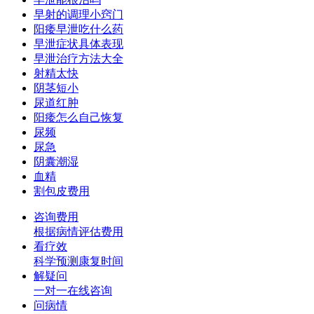
早射的调理小窍门
阳痿早泄吃什么药
早泄症状具体表现
早泄治疗方法大全
射精太快
阴茎短小
尿道红肿
阳痿怎么自己恢复
尿频
尿急
阴囊潮湿
血精
割包皮费用
咨询费用
根据病情评估费用
看疗效
科学预测康复时间
解疑问
一对一在线咨询
问病情