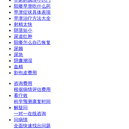
早射的调理小窍门
阳痿早泄吃什么药
早泄症状具体表现
早泄治疗方法大全
射精太快
阴茎短小
尿道红肿
阳痿怎么自己恢复
尿频
尿急
阴囊潮湿
血精
割包皮费用
咨询费用
根据病情评估费用
看疗效
科学预测康复时间
解疑问
一对一在线咨询
问病情
全面快速找出问题