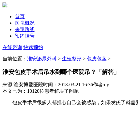
首页
医院概况
来院路线
预约挂号
在线咨询
快速预约
当前位置：
淮安泌尿外科
>
生殖整形
>
包皮包茎
>
淮安包皮手术后吊水到哪个医院吊？「解答」
来源:淮安博爱医院
时间：2018-03-21 16:36
作者:qy
本文已为
：10120
位患者解决了问题
包皮手术后很多人都担心自己会被感染，如果发炎了就需要