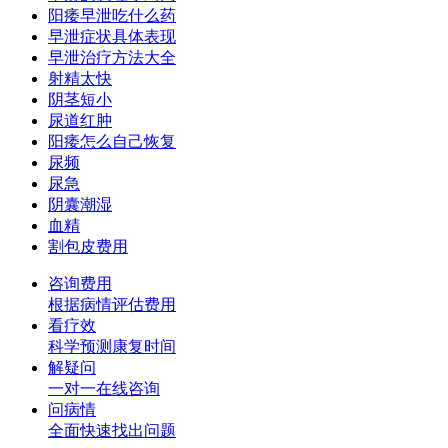
阳痿早泄吃什么药
早泄症状具体表现
早泄治疗方法大全
射精太快
阴茎短小
尿道红肿
阳痿怎么自己恢复
尿频
尿急
阴囊潮湿
血精
割包皮费用
咨询费用
根据病情评估费用
看疗效
科学预测康复时间
解疑问
一对一在线咨询
问病情
全面快速找出问题