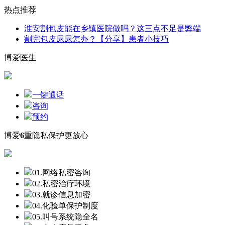
热点推荐
淮安割包皮能在乡镇医院做吗？这三点不足是弊端
割完包皮尿尿怎办？【分享】患者小技巧
博爱医生
一键通话
咨询
预约
博爱
6
重隐私保护更放心
01.网络私密咨询
02.私密治疗环境
03.就诊信息加密
04.化验单保护制度
05.叫号系统隐全名