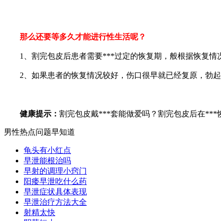
那么还要等多久才能进行性生活呢？
1、割完包皮后患者需要***过定的恢复期，般根据恢复情况
2、如果患者的恢复情况较好，伤口很早就已经复原，勃起后
健康提示：
割完包皮戴***套能做爱吗？割完包皮后在**
男性热点问题早知道
龟头有小红点
早泄能根治吗
早射的调理小窍门
阳痿早泄吃什么药
早泄症状具体表现
早泄治疗方法大全
射精太快