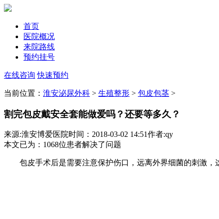
首页
医院概况
来院路线
预约挂号
在线咨询
快速预约
当前位置：
淮安泌尿外科
>
生殖整形
>
包皮包茎
>
割完包皮戴安全套能做爱吗？还要等多久？
来源:淮安博爱医院
时间：2018-03-02 14:51
作者:qy
本文已为
：1068
位患者解决了问题
包皮手术后是需要注意保护伤口，远离外界细菌的刺激，这样