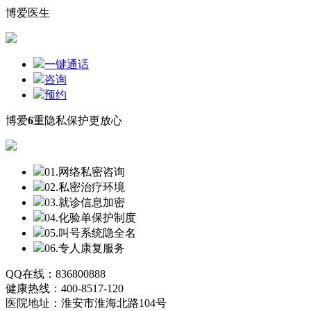
博爱医生
一键通话
咨询
预约
博爱
6
重隐私保护更放心
01.网络私密咨询
02.私密治疗环境
03.就诊信息加密
04.化验单保护制度
05.叫号系统隐全名
06.专人康复服务
QQ在线：836800888
健康热线：400-8517-120
医院地址：淮安市淮海北路104号