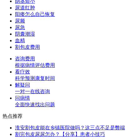
阴茎短小
尿道红肿
阳痿怎么自己恢复
尿频
尿急
阴囊潮湿
血精
割包皮费用
咨询费用
根据病情评估费用
看疗效
科学预测康复时间
解疑问
一对一在线咨询
问病情
全面快速找出问题
热点推荐
淮安割包皮能在乡镇医院做吗？这三点不足是弊端
割完包皮尿尿怎办？【分享】患者小技巧