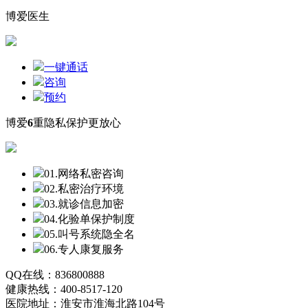
博爱医生
一键通话
咨询
预约
博爱
6
重隐私保护更放心
01.网络私密咨询
02.私密治疗环境
03.就诊信息加密
04.化验单保护制度
05.叫号系统隐全名
06.专人康复服务
QQ在线：836800888
健康热线：400-8517-120
医院地址：淮安市淮海北路104号