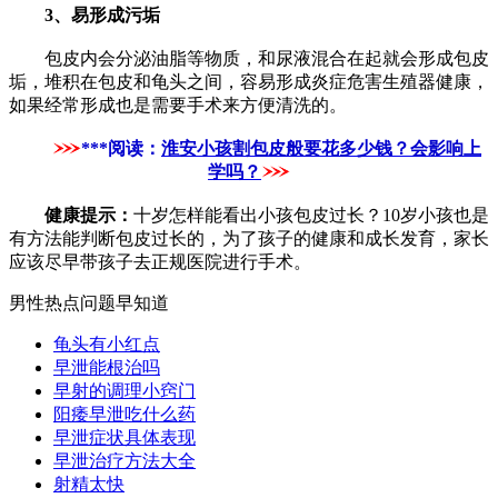
3、易形成污垢
包皮内会分泌油脂等物质，和尿液混合在起就会形成包皮
垢，堆积在包皮和龟头之间，容易形成炎症危害生殖器健康，
如果经常形成也是需要手术来方便清洗的。
***阅读：
淮安小孩割包皮般要花多少钱？会影响上
学吗？
健康提示：
十岁怎样能看出小孩包皮过长？10岁小孩也是
有方法能判断包皮过长的，为了孩子的健康和成长发育，家长
应该尽早带孩子去正规医院进行手术。
男性热点问题早知道
龟头有小红点
早泄能根治吗
早射的调理小窍门
阳痿早泄吃什么药
早泄症状具体表现
早泄治疗方法大全
射精太快