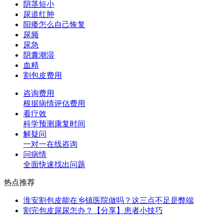
阴茎短小
尿道红肿
阳痿怎么自己恢复
尿频
尿急
阴囊潮湿
血精
割包皮费用
咨询费用
根据病情评估费用
看疗效
科学预测康复时间
解疑问
一对一在线咨询
问病情
全面快速找出问题
热点推荐
淮安割包皮能在乡镇医院做吗？这三点不足是弊端
割完包皮尿尿怎办？【分享】患者小技巧